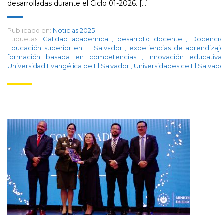
desarrolladas durante el Ciclo 01-2026. [...]
Publicado en:
Noticias 2025
Etiquetas:
Calidad académica
,
desarrollo docente
,
Docenc
Educación superior en El Salvador
,
experiencias de aprendiza
formación basada en competencias
,
Innovación educati
Universidad Evangélica de El Salvador
,
Universidades de El Salvad