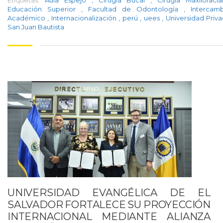
Etiquetas:
Aula Espejo
,
Cirugía Bucal
,
Cirugía Maxilofaci
Educación Superior
,
Facultad de Odontología
,
Intercam
Académico
,
Internacionalización
,
perú
,
uees
,
Universidad Priv
San Juan Bautista
UNIVERSIDAD EVANGÉLICA DE EL
SALVADOR FORTALECE SU PROYECCIÓN
INTERNACIONAL MEDIANTE ALIANZA