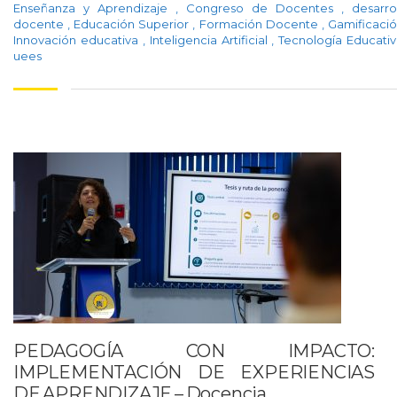
Enseñanza y Aprendizaje
,
Congreso de Docentes
,
desarro
docente
,
Educación Superior
,
Formación Docente
,
Gamificaci
Innovación educativa
,
Inteligencia Artificial
,
Tecnología Educati
uees
PEDAGOGÍA CON IMPACTO:
IMPLEMENTACIÓN DE EXPERIENCIAS
DE APRENDIZAJE – Docencia