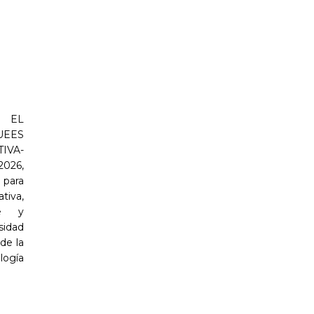
 EL
UEES
IVA-
2026,
para
iva,
je y
sidad
de la
ogía