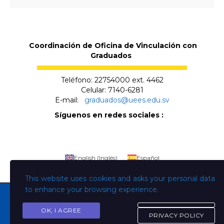
Coordinación de Oficina de Vinculación con
Graduados
Teléfono: 22754000 ext. 4462
Celular: 7140-6281
E-mail:
graduados@uees.edu.sv
Síguenos en redes sociales :
English
(
Inglés
)
Español
This website uses cookies and asks your personal data
to enhance your browsing experience.
OK, I AGREE
PRIVACY POLICY