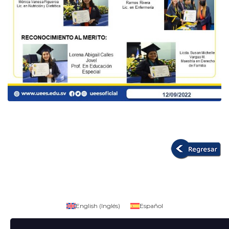
English
(
Inglés
)
Español