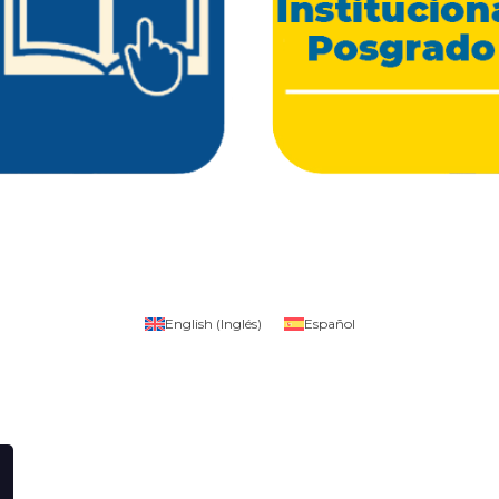
English
(
Inglés
)
Español