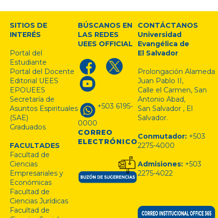
SITIOS DE
BÚSCANOS EN
CONTÁCTANOS
INTERÉS
LAS REDES
Universidad
UEES OFFICIAL
Evangélica de
Portal del
El Salvador
Estudiante
Portal del Docente
Prolongación Alameda
Editorial UEES
Juan Pablo II,
EPOUEES
Calle el Carmen, San
Secretaría de
Antonio Abad,
+503 6195-
Asuntos Espirituales
San Salvador , El
(SAE)
Salvador.
0000
Graduados
CORREO
Conmutador:
+503
ELECTRÓNICO
FACULTADES
2275-4000
Facultad de
Ciencias
Admisiones:
+503
Empresariales y
2275-4022
Económicas
Facultad de
Ciencias Jurídicas
Facultad de