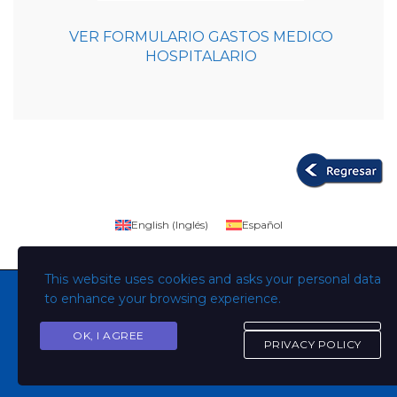
VER FORMULARIO GASTOS MEDICO
HOSPITALARIO
English
(
Inglés
)
Español
This website uses cookies and asks your personal data
to enhance your browsing experience.
OK, I AGREE
Copyright © Todos los derechos son de la Universidad
PRIVACY POLICY
Evangélica de El Salvador