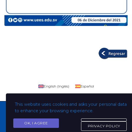
English
(
Inglés
)
Español
This website uses cookies and asks your personal data
to enhance your browsing experience.
OK, I AGREE
Copyright © Todos los derechos son de la Universidad
PRIVACY POLICY