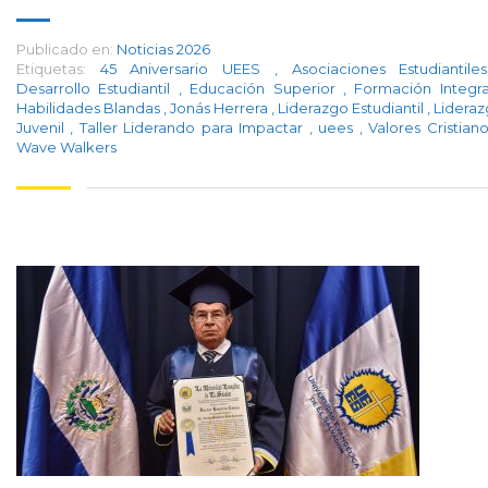
Publicado en:
Noticias 2026
Etiquetas:
45 Aniversario UEES
,
Asociaciones Estudiantil
Desarrollo Estudiantil
,
Educación Superior
,
Formación Integr
Habilidades Blandas
,
Jonás Herrera
,
Liderazgo Estudiantil
,
Lidera
Juvenil
,
Taller Liderando para Impactar
,
uees
,
Valores Cristian
Wave Walkers