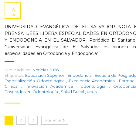
14
JUL
UNIVERSIDAD EVANGÉLICA DE EL SALVADOR NOTA 
PRENSA: UEES LIDERA ESPECIALIDADES EN ORTODONC
Y ENDODONCIA EN EL SALVADOR- Periódico El Santane
"Universidad Evangélica de El Salvador es pionera c
especialidades en Ortodoncia y Endodoncia"
Publicado en:
Noticias 2026
Etiquetas:
Educación Superior
,
Endodoncia
,
Escuela de Posgrad
Especialización Odontológica
,
Excelencia Académica
,
Formaci
Clínica
,
Innovación Académica
,
odontologia
,
Ortodonc
Posgrados en Odontología
,
Salud Bucal
,
uees
1
2
3
Siguiente