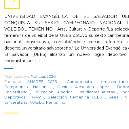
18
JUL
UNIVERSIDAD EVANGÉLICA DE EL SALVADOR UE
CONQUISTA SU SEXTO CAMPEONATO NACIONAL 
VOLEIBOL FEMENINO - Arte, Cultura y Deporte "La selecci
femenina de voleibol de la UEES obtuvo su sexto campeona
nacional consecutivo, consolidándose como referente d
deporte universitario salvadoreño." La Universidad Evangélica
El Salvador (UEES) alcanzó un nuevo logro deportivo 
conquistar, por [...]
Publicado en:
Noticias 2026
Etiquetas:
ANADES 2026
,
Campeonato Interuniversitar
Campeonato Nacional
,
Daniela Alexandra López
,
Depor
Universitario
,
Educación Superior
,
Estudiantes Atletas
,
Logr
Deportivos
,
MVP
,
Selección Femenina UEES
,
uees
,
V
Universitaria
,
Voleibol Femenino