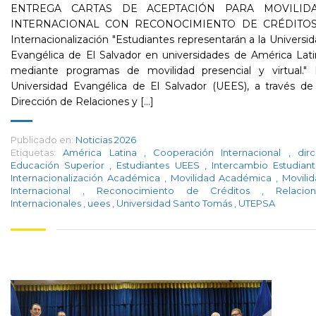
ENTREGA CARTAS DE ACEPTACIÓN PARA MOVILID
INTERNACIONAL CON RECONOCIMIENTO DE CRÉDITOS
Internacionalización "Estudiantes representarán a la Universi
Evangélica de El Salvador en universidades de América Lat
mediante programas de movilidad presencial y virtual." 
Universidad Evangélica de El Salvador (UEES), a través de
Dirección de Relaciones y [...]
Publicado en:
Noticias 2026
Etiquetas:
América Latina
,
Cooperación Internacional
,
dir
Educación Superior
,
Estudiantes UEES
,
Intercambio Estudiant
Internacionalización Académica
,
Movilidad Académica
,
Movili
Internacional
,
Reconocimiento de Créditos
,
Relacio
Internacionales
,
uees
,
Universidad Santo Tomás
,
UTEPSA