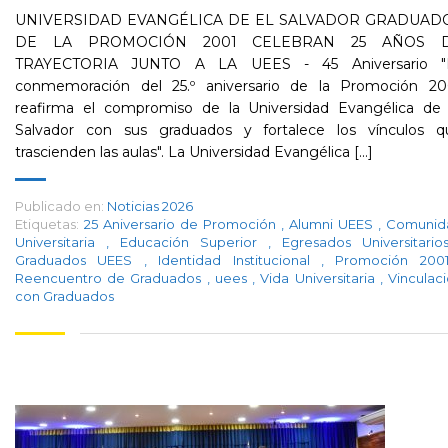
UNIVERSIDAD EVANGÉLICA DE EL SALVADOR GRADUAD
DE LA PROMOCIÓN 2001 CELEBRAN 25 AÑOS 
TRAYECTORIA JUNTO A LA UEES - 45 Aniversario "
conmemoración del 25.º aniversario de la Promoción 20
reafirma el compromiso de la Universidad Evangélica de 
Salvador con sus graduados y fortalece los vínculos q
trascienden las aulas". La Universidad Evangélica [...]
Publicado en:
Noticias 2026
Etiquetas:
25 Aniversario de Promoción
,
Alumni UEES
,
Comunid
Universitaria
,
Educación Superior
,
Egresados Universitari
Graduados UEES
,
Identidad Institucional
,
Promoción 20
Reencuentro de Graduados
,
uees
,
Vida Universitaria
,
Vinculac
con Graduados