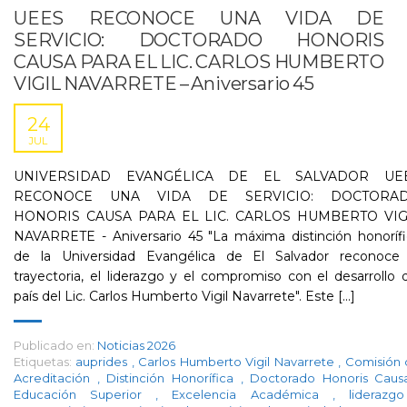
UEES RECONOCE UNA VIDA DE
SERVICIO: DOCTORADO HONORIS
CAUSA PARA EL LIC. CARLOS HUMBERTO
VIGIL NAVARRETE – Aniversario 45
24
JUL
UNIVERSIDAD EVANGÉLICA DE EL SALVADOR UE
RECONOCE UNA VIDA DE SERVICIO: DOCTORA
HONORIS CAUSA PARA EL LIC. CARLOS HUMBERTO VIG
NAVARRETE - Aniversario 45 "La máxima distinción honorífi
de la Universidad Evangélica de El Salvador reconoce 
trayectoria, el liderazgo y el compromiso con el desarrollo 
país del Lic. Carlos Humberto Vigil Navarrete". Este [...]
Publicado en:
Noticias 2026
Etiquetas:
auprides
,
Carlos Humberto Vigil Navarrete
,
Comisión 
Acreditación
,
Distinción Honorífica
,
Doctorado Honoris Cau
Educación Superior
,
Excelencia Académica
,
lideraz