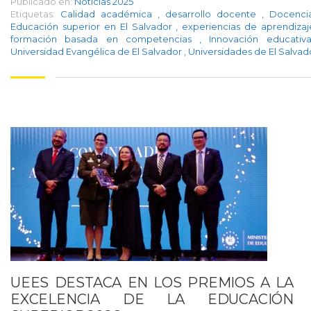
Publicado en:
Noticias 2025
Etiquetas:
Calidad académica
,
desarrollo docente
,
Docenc
Educación superior en El Salvador
,
experiencias de aprendiza
formación basada en competencias
,
Innovación educati
Universidad Evangélica de El Salvador
,
Universidades de El Salvad
UEES DESTACA EN LOS PREMIOS A LA
EXCELENCIA DE LA EDUCACIÓN