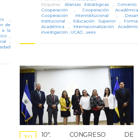
Etiquetas:
Alianzas Estratégicas
,
Conveni
Cooperación
,
Cooperación Académ
Cooperación Interinstitucional
,
Desarr
rgos
,
Institucional
,
Educación Superior
,
Forma
ón de
Académica
,
Internacionalización Académ
 a la
investigación
,
UCAD
,
uees
tico
,
orial
,
sidad
10º. CONGRESO DE