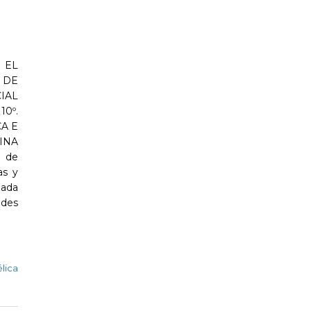
 EL
DE
IAL
0º.
A E
INA
o de
as y
nada
ades
lica