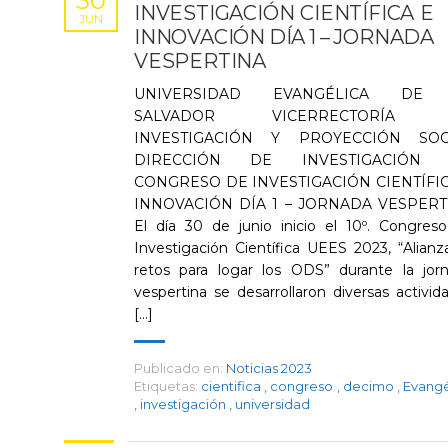
30
INVESTIGACIÓN CIENTÍFICA E
JUN
INNOVACIÓN DÍA 1 – JORNADA
VESPERTINA
UNIVERSIDAD EVANGÉLICA DE
SALVADOR VICERRECTORÍA 
INVESTIGACIÓN Y PROYECCIÓN SOC
DIRECCIÓN DE INVESTIGACIÓN 1
CONGRESO DE INVESTIGACIÓN CIENTÍFIC
INNOVACIÓN DÍA 1 – JORNADA VESPERT
El día 30 de junio inicio el 10º. Congres
Investigación Científica UEES 2023, “Alianz
retos para logar los ODS” durante la jor
vespertina se desarrollaron diversas activid
[...]
Publicado en:
Noticias 2023
Etiquetas:
cientifica
,
congreso
,
decimo
,
Evangé
,
investigación
,
universidad