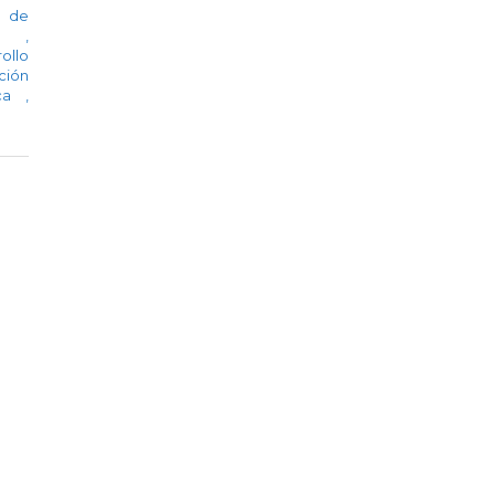
o de
ica
,
ollo
ción
ica
,