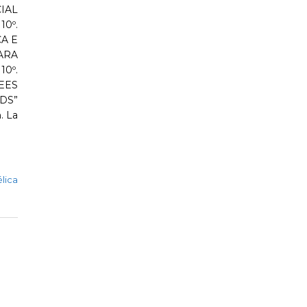
IAL
0º.
A E
ARA
10º.
UEES
ODS”
. La
lica