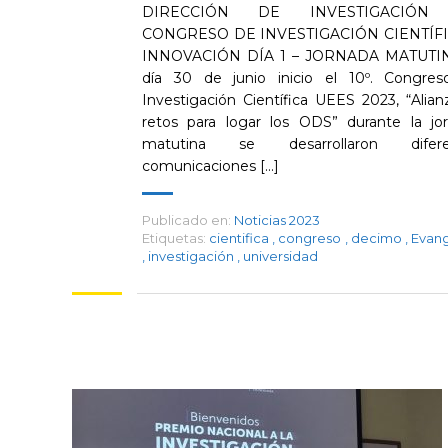
DIRECCIÓN DE INVESTIGACIÓN 
CONGRESO DE INVESTIGACIÓN CIENTÍFI
INNOVACIÓN DÍA 1 – JORNADA MATUTIN
día 30 de junio inicio el 10º. Congre
Investigación Científica UEES 2023, “Alian
retos para logar los ODS” durante la jo
matutina se desarrollaron difere
comunicaciones [...]
Publicado en:
Noticias 2023
Etiquetas:
cientifica
,
congreso
,
decimo
,
Evang
,
investigación
,
universidad