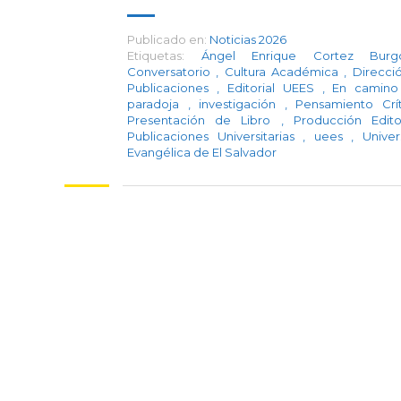
Publicado en:
Noticias 2026
Etiquetas:
Ángel Enrique Cortez Bu
Conversatorio
,
Cultura Académica
,
Direcci
Publicaciones
,
Editorial UEES
,
En camino
paradoja
,
investigación
,
Pensamiento Crí
Presentación de Libro
,
Producción Edit
Publicaciones Universitarias
,
uees
,
Univer
Evangélica de El Salvador