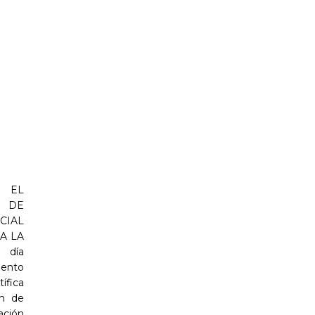
 EL
 DE
CIAL
A LA
 día
iento
ífica
ón de
ación