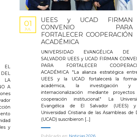
UEES y UCAD FIRMAN
01
CONVENIO PARA
JUL
FORTALECER COOPERACIÓN
ACADÉMICA
UNIVERSIDAD EVANGÉLICA DE
SALVADOR UEES y UCAD FIRMAN CONVE
PARA FORTALECER COOPERAC
 EL
ACADÉMICA "La alianza estratégica entr
 DEL
UEES y la UCAD fortalecerá la formac
 LA
académica, la investigación y
NO A
internacionalización mediante proyecto
iones
cooperación institucional." La Univers
vador
Evangélica de El Salvador (UEES) y
cción
Universidad Cristiana de las Asambleas de 
ento
(UCAD) suscribieron [...]
nidad
les y
Publicado en:
Noticias 2026