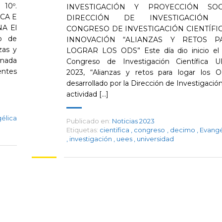
10º.
INVESTIGACIÓN Y PROYECCIÓN SOC
CA E
DIRECCIÓN DE INVESTIGACIÓN 1
A El
CONGRESO DE INVESTIGACIÓN CIENTÍFIC
so de
INNOVACIÓN “ALIANZAS Y RETOS P
zas y
LOGRAR LOS ODS” Este día dio inicio el 
rnada
Congreso de Investigación Científica 
ntes
2023, “Alianzas y retos para logar los 
desarrollado por la Dirección de Investigación
actividad [...]
élica
Publicado en:
Noticias 2023
Etiquetas:
cientifica
,
congreso
,
decimo
,
Evangé
,
investigación
,
uees
,
universidad