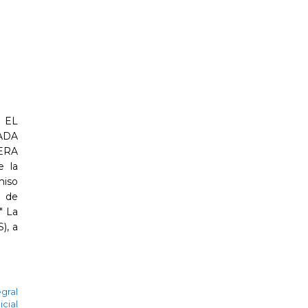
 EL
ADA
ERA
e la
miso
n de
" La
), a
gral
icial