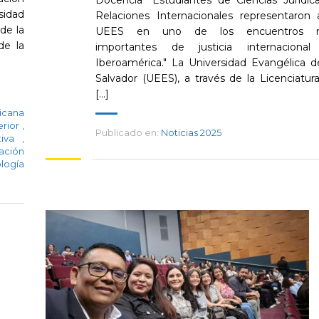
Docencia "Estudiantes de Ciencias Jurídic
sidad
Relaciones Internacionales representaron 
de la
UEES en uno de los encuentros 
de la
importantes de justicia internaciona
Iberoamérica." La Universidad Evangélica d
Salvador (UEES), a través de la Licenciatur
[...]
icana
erior
,
Publicado en:
Noticias 2025
tiva
,
zación
logía