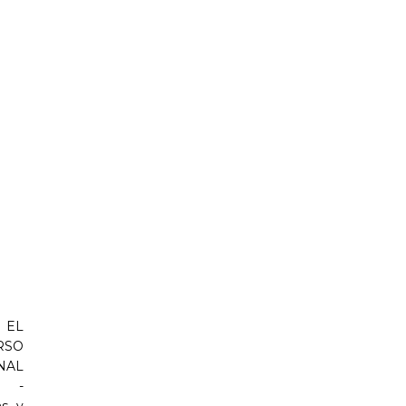
 EL
RSO
NAL
n -