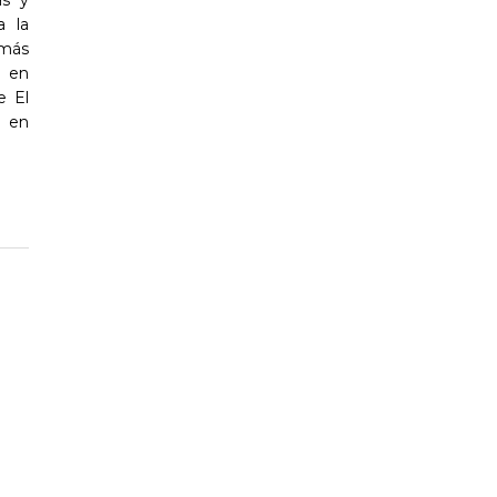
as y
a la
más
l en
e El
a en