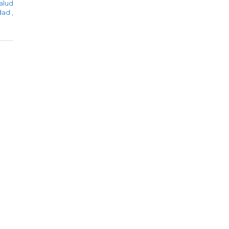
alud
idad
,