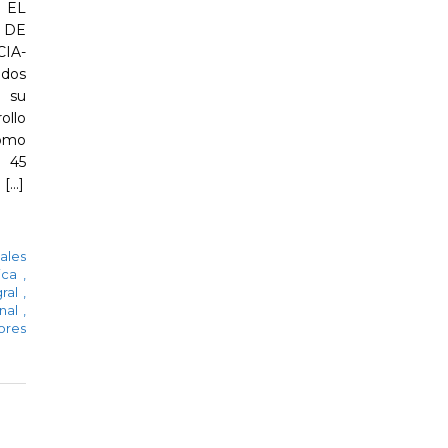
 EL
 DE
IA-
ados
r su
ollo
Como
l 45
...]
iales
ica
,
gral
,
onal
,
ores