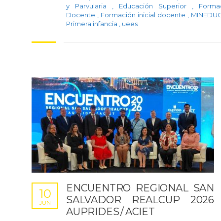
y Parvularia
,
Educación Superior
,
Forma
Docente
,
Formación inicial docente
,
MINEDU
Primera infancia
,
uees
ENCUENTRO REGIONAL SAN
10
SALVADOR REALCUP 2026
JUN
AUPRIDES / ACIET