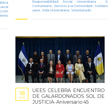
Responsabilidad Social Universitaria
,
S
blica
Comunitaria
,
Servicio a la Comunidad
,
Solidar
sical
uees
,
Vida Universitaria
,
Voluntariado
cción
lento
UEES CELEBRA ENCUENTRO
18
DE GALARDONADOS SOL DE
JUN
JUSTICIA- Aniversario 45