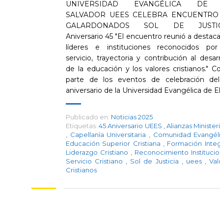
UNIVERSIDAD EVANGÉLICA DE
SALVADOR UEES CELEBRA ENCUENTRO
GALARDONADOS SOL DE JUSTIC
Aniversario 45 "El encuentro reunió a destac
líderes e instituciones reconocidos po
servicio, trayectoria y contribución al desarr
de la educación y los valores cristianos." 
parte de los eventos de celebración de
aniversario de la Universidad Evangélica de El [
Publicado en:
Noticias 2025
Etiquetas:
45 Aniversario UEES
,
Alianzas Minister
,
Capellanía Universitaria
,
Comunidad Evangél
Educación Superior Cristiana
,
Formación Inte
Liderazgo Cristiano
,
Reconocimiento Instituci
Servicio Cristiano
,
Sol de Justicia
,
uees
,
Val
Cristianos