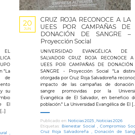
CRUZ ROJA RECONOCE A LA
20
UEES POR CAMPAÑAS DE
JUN
DONACIÓN DE SANGRE –
Proyección Social
 EL
UNIVERSIDAD EVANGÉLICA DE
ICA
SALVADOR CRUZ ROJA RECONOCE A
UPO
UEES POR CAMPAÑAS DE DONACIÓN
n "La
SANGRE - Proyección Social "La distin
a de
otorgada por Cruz Roja Salvadoreña reconoc
lento
impacto de las campañas de donación
 y su
sangre promovidas por la Universi
ambio
Evangélica de El Salvador, en beneficio d
de El
población." La Universidad Evangélica de El [..
..]
Publicado en:
Noticias 2025
,
Noticias 2026
Etiquetas:
Bienestar Social
,
Compromiso Soc
Cruz Roja Salvadoreña
,
Donación de San
tural
,