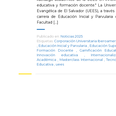
educativa y formación docente." La Univer
Evangélica de El Salvador (UEES), a través 
carrera de Educación Inicial y Parvularia 
Facultad [...]
Publicado en:
Noticias 2025
Etiquetas:
Corporación Universitaria Iberoamer
,
Educación Inicial y Parvularia
,
Educación Sup
Formación Docente
,
Gamificación Educa
Innovación educativa
,
Internacionali
Académica
,
Masterclass Internacional
,
Tecno
Educativa
,
uees