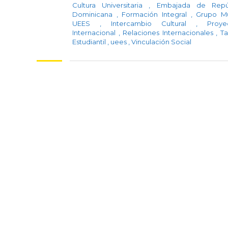
Cultura Universitaria
,
Embajada de Repú
Dominicana
,
Formación Integral
,
Grupo Mu
UEES
,
Intercambio Cultural
,
Proye
Internacional
,
Relaciones Internacionales
,
Ta
Estudiantil
,
uees
,
Vinculación Social