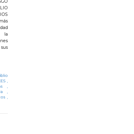
AGO
LIO
IOS
 más
dad
e la
enes
sus
iblio
UEES
,
rias
,
iva
,
cos
,