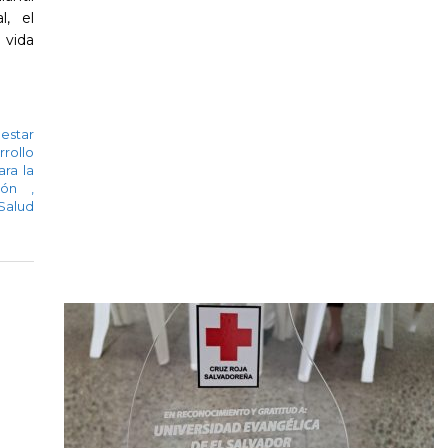
, el
 vida
estar
rrollo
ara la
ción
,
Salud