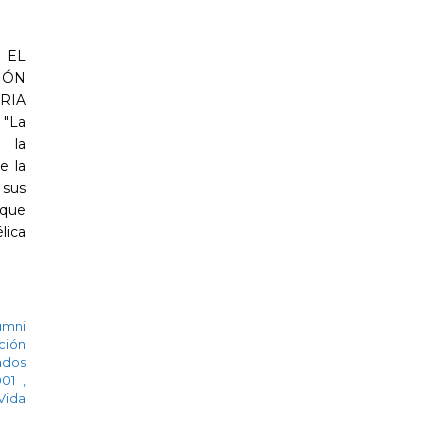
 EL
IÓN
RIA
"La
e la
e la
 sus
que
lica
umni
ción
ados
001
,
Vida