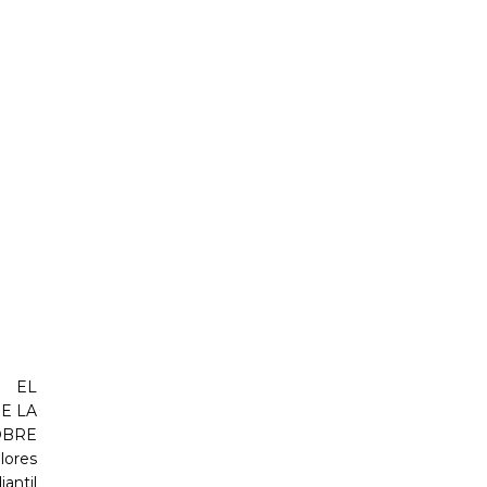
 EL
E LA
OBRE
ores
antil