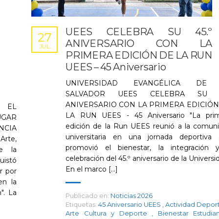
UEES CELEBRA SU 45.º
27
ANIVERSARIO CON LA
JUL
PRIMERA EDICIÓN DE LA RUN
UEES – 45 Aniversario
UNIVERSIDAD EVANGÉLICA DE
SALVADOR UEES CELEBRA SU 4
ANIVERSARIO CON LA PRIMERA EDICIÓN
 EL
LA RUN UEES - 45 Aniversario "La pri
UGAR
edición de la Run UEES reunió a la comun
CIA
universitaria en una jornada deportiva
rte,
promovió el bienestar, la integración 
e la
celebración del 45.º aniversario de la Universid
uistó
En el marco [...]
r por
en la
". La
Publicado en:
Noticias 2026
Etiquetas:
45 Aniversario UEES
,
Actividad Depor
Arte Cultura y Deporte
,
Bienestar Estudia