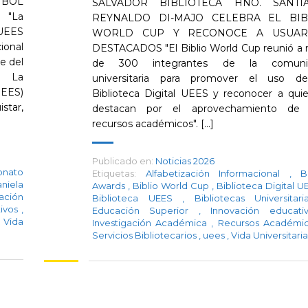
IBOL
SALVADOR BIBLIOTECA HNO. SANTI
 "La
REYNALDO DI-MAJO CELEBRA EL BIB
 UEES
WORLD CUP Y RECONOCE A USUAR
onal
DESTACADOS "El Biblio World Cup reunió a
e del
de 300 integrantes de la comuni
" La
universitaria para promover el uso d
UEES)
Biblioteca Digital UEES y reconocer a qui
star,
destacan por el aprovechamiento de 
recursos académicos". [...]
Publicado en:
Noticias 2026
nato
Etiquetas:
Alfabetización Informacional
,
B
niela
Awards
,
Biblio World Cup
,
Biblioteca Digital 
ación
Biblioteca UEES
,
Bibliotecas Universita
tivos
,
Educación Superior
,
Innovación educat
Vida
Investigación Académica
,
Recursos Académi
Servicios Bibliotecarios
,
uees
,
Vida Universitaria