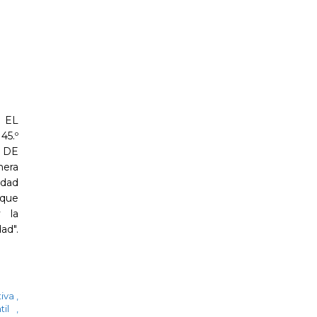
 EL
5.º
 DE
mera
idad
 que
y la
ad".
tiva
,
ntil
,