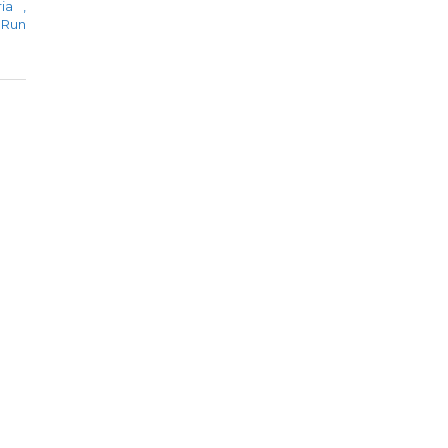
aria
,
Run