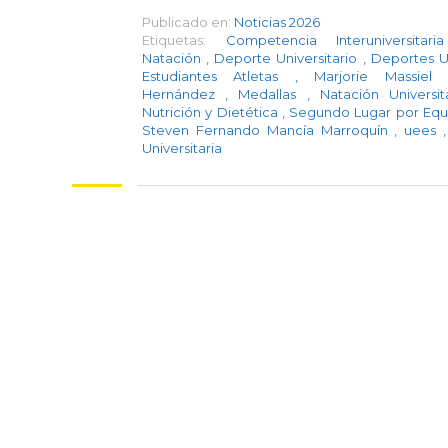
Publicado en:
Noticias 2026
Etiquetas:
Competencia Interuniversitar
Natación
,
Deporte Universitario
,
Deportes 
Estudiantes Atletas
,
Marjorie Massiel
Hernández
,
Medallas
,
Natación Universi
Nutrición y Dietética
,
Segundo Lugar por Eq
Steven Fernando Mancía Marroquín
,
uees
,
Universitaria