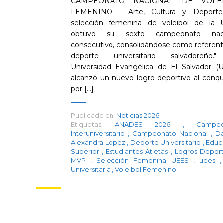
CAMPEONATO NACIONAL DE VOLE
FEMENINO - Arte, Cultura y Deporte
selección femenina de voleibol de la
obtuvo su sexto campeonato naci
consecutivo, consolidándose como referent
deporte universitario salvadoreño.
Universidad Evangélica de El Salvador (
alcanzó un nuevo logro deportivo al conqui
por [...]
Publicado en:
Noticias 2026
Etiquetas:
ANADES 2026
,
Campeo
Interuniversitario
,
Campeonato Nacional
,
Da
Alexandra López
,
Deporte Universitario
,
Educ
Superior
,
Estudiantes Atletas
,
Logros Depor
MVP
,
Selección Femenina UEES
,
uees
,
Universitaria
,
Voleibol Femenino