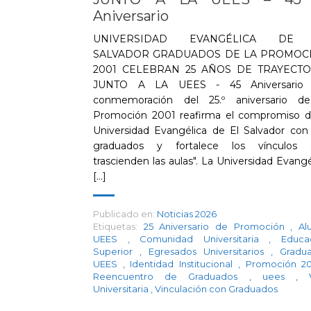
Aniversario
UNIVERSIDAD EVANGÉLICA DE
SALVADOR GRADUADOS DE LA PROMOC
2001 CELEBRAN 25 AÑOS DE TRAYECTO
JUNTO A LA UEES - 45 Aniversario 
conmemoración del 25.º aniversario d
Promoción 2001 reafirma el compromiso d
Universidad Evangélica de El Salvador con
graduados y fortalece los vínculos 
trascienden las aulas". La Universidad Evangé
[...]
Publicado en:
Noticias 2026
Etiquetas:
25 Aniversario de Promoción
,
Al
UEES
,
Comunidad Universitaria
,
Educa
Superior
,
Egresados Universitarios
,
Gradu
UEES
,
Identidad Institucional
,
Promoción 2
Reencuentro de Graduados
,
uees
,
Universitaria
,
Vinculación con Graduados