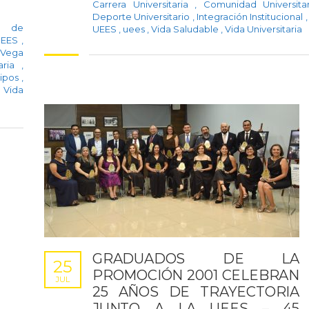
Carrera Universitaria
,
Comunidad Universit
Deporte Universitario
,
Integración Institucional
,
ia de
UEES
,
uees
,
Vida Saludable
,
Vida Universitaria
UEES
,
 Vega
taria
,
uipos
,
Vida
GRADUADOS DE LA
25
PROMOCIÓN 2001 CELEBRAN
JUL
25 AÑOS DE TRAYECTORIA
JUNTO A LA UEES – 45