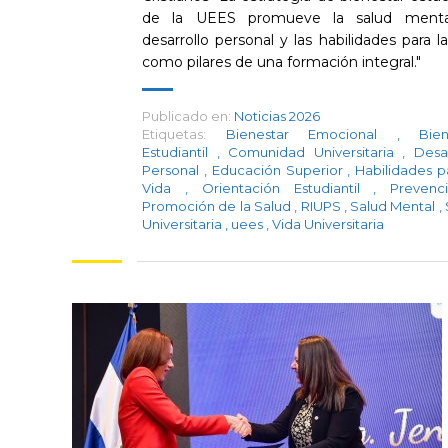
de la UEES promueve la salud mental
desarrollo personal y las habilidades para la
como pilares de una formación integral."
Publicado en:
Noticias 2026
Etiquetas:
Bienestar Emocional
,
Bien
Estudiantil
,
Comunidad Universitaria
,
Desa
Personal
,
Educación Superior
,
Habilidades p
Vida
,
Orientación Estudiantil
,
Preven
Promoción de la Salud
,
RIUPS
,
Salud Mental
,
Universitaria
,
uees
,
Vida Universitaria