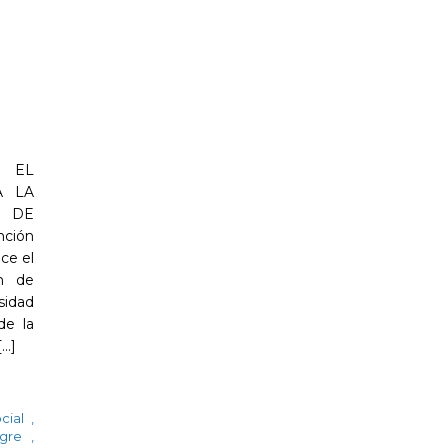
 EL
A LA
N DE
nción
ce el
n de
idad
de la
..]
cial
,
ngre
,