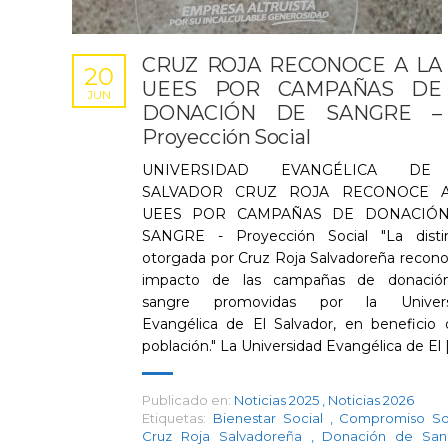
CRUZ ROJA RECONOCE A LA
20
UEES POR CAMPAÑAS DE
JUN
DONACIÓN DE SANGRE –
Proyección Social
UNIVERSIDAD EVANGÉLICA DE
SALVADOR CRUZ ROJA RECONOCE 
UEES POR CAMPAÑAS DE DONACIÓ
SANGRE - Proyección Social "La disti
otorgada por Cruz Roja Salvadoreña recono
impacto de las campañas de donació
sangre promovidas por la Univers
Evangélica de El Salvador, en beneficio 
población." La Universidad Evangélica de El [.
Publicado en:
Noticias 2025
,
Noticias 2026
Etiquetas:
Bienestar Social
,
Compromiso So
Cruz Roja Salvadoreña
,
Donación de Sa