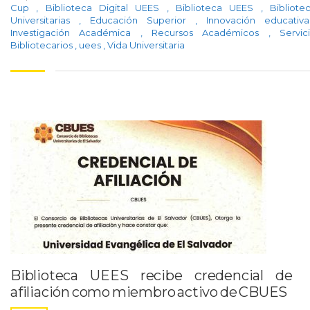
Cup
,
Biblioteca Digital UEES
,
Biblioteca UEES
,
Bibliote
Universitarias
,
Educación Superior
,
Innovación educati
Investigación Académica
,
Recursos Académicos
,
Servic
Bibliotecarios
,
uees
,
Vida Universitaria
Biblioteca UEES recibe credencial de
afiliación como miembro activo de CBUES