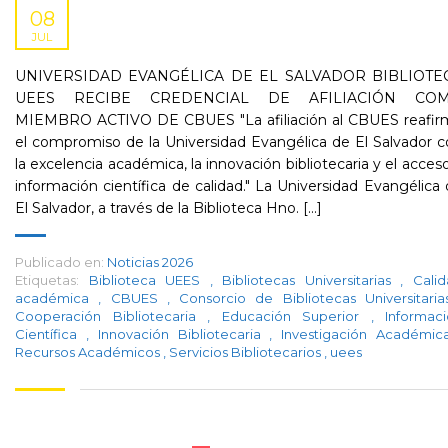
08
JUL
UNIVERSIDAD EVANGÉLICA DE EL SALVADOR BIBLIOTE
UEES RECIBE CREDENCIAL DE AFILIACIÓN CO
MIEMBRO ACTIVO DE CBUES "La afiliación al CBUES reafir
el compromiso de la Universidad Evangélica de El Salvador 
la excelencia académica, la innovación bibliotecaria y el acces
información científica de calidad." La Universidad Evangélica
El Salvador, a través de la Biblioteca Hno. [...]
Publicado en:
Noticias 2026
Etiquetas:
Biblioteca UEES
,
Bibliotecas Universitarias
,
Cali
académica
,
CBUES
,
Consorcio de Bibliotecas Universitari
Cooperación Bibliotecaria
,
Educación Superior
,
Informac
Científica
,
Innovación Bibliotecaria
,
Investigación Académi
Recursos Académicos
,
Servicios Bibliotecarios
,
uees