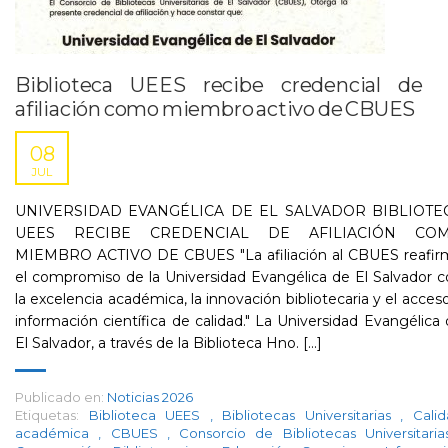
Biblioteca UEES recibe credencial de
afiliación como miembro activo de CBUES
08
JUL
UNIVERSIDAD EVANGÉLICA DE EL SALVADOR BIBLIOTE
UEES RECIBE CREDENCIAL DE AFILIACIÓN CO
MIEMBRO ACTIVO DE CBUES "La afiliación al CBUES reafir
el compromiso de la Universidad Evangélica de El Salvador 
la excelencia académica, la innovación bibliotecaria y el acces
información científica de calidad." La Universidad Evangélica
El Salvador, a través de la Biblioteca Hno. [...]
Publicado en:
Noticias 2026
Etiquetas:
Biblioteca UEES
,
Bibliotecas Universitarias
,
Cali
académica
,
CBUES
,
Consorcio de Bibliotecas Universitari