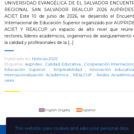
UNIVERSIDAD EVANGÉLICA DE EL SALVADOR ENCUENT
REGIONAL SAN SALVADOR REALCUP 2026 AUPRIDES
ACIET Este 10 de junio de 2026, se desarrollo el Encuent
Internacional de Educación Superior organizado por AUPRID
ACIET Y REALCUP un espacio de alto nivel que reúne
rectores, líderes académicos, organismos de aseguramiento
la calidad y profesionales de la [...]
Publicado en:
Noticias 2025
Etiquetas:
auprides
,
Calidad Educativa
,
Cooperación Internacion
Educación Superior
,
Empleabilidad
,
Innovación educati
Internacionalización Académica
,
REALCUP
,
Redes Académic
uees
English
(
Inglés
)
Español
This website uses cookies and asks your personal data