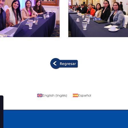
English
(
Inglés
)
Español