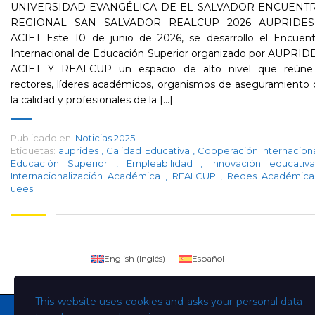
UNIVERSIDAD EVANGÉLICA DE EL SALVADOR ENCUENT
REGIONAL SAN SALVADOR REALCUP 2026 AUPRIDES
ACIET Este 10 de junio de 2026, se desarrollo el Encuent
Internacional de Educación Superior organizado por AUPRID
ACIET Y REALCUP un espacio de alto nivel que reúne
rectores, líderes académicos, organismos de aseguramiento
la calidad y profesionales de la [...]
Publicado en:
Noticias 2025
Etiquetas:
auprides
,
Calidad Educativa
,
Cooperación Internacion
Educación Superior
,
Empleabilidad
,
Innovación educati
Internacionalización Académica
,
REALCUP
,
Redes Académic
uees
English
(
Inglés
)
Español
This website uses cookies and asks your personal data