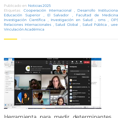
Publicado en:
Noticias 2025
Etiquetas:
Cooperación Internacional
,
Desarrollo Institucion
Educación Superior
,
El Salvador
,
Facultad de Medici
Investigación Científica
,
Investigación en Salud
,
oms
,
OP
Relaciones Internacionales
,
Salud Global
,
Salud Pública
,
ue
Vinculación Académica
Herramienta para medir determinantes