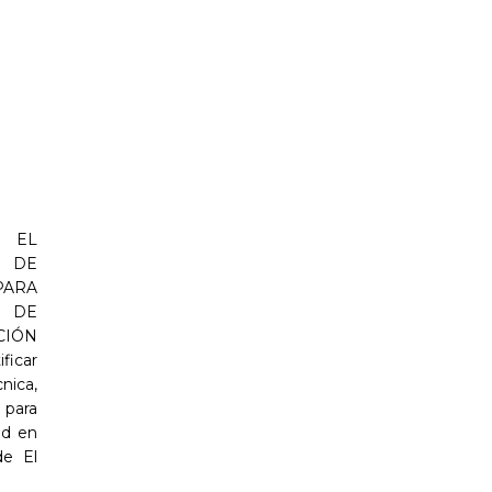
 EL
 DE
PARA
 DE
CIÓN
ficar
ica,
 para
ud en
de El