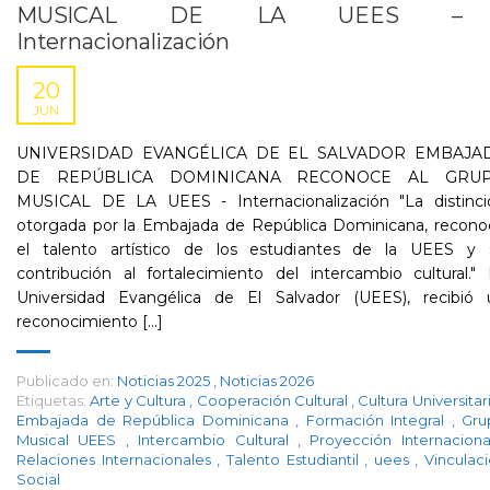
MUSICAL DE LA UEES –
Internacionalización
20
JUN
UNIVERSIDAD EVANGÉLICA DE EL SALVADOR EMBAJA
DE REPÚBLICA DOMINICANA RECONOCE AL GRU
MUSICAL DE LA UEES - Internacionalización "La distinci
otorgada por la Embajada de República Dominicana, recono
el talento artístico de los estudiantes de la UEES y 
contribución al fortalecimiento del intercambio cultural."
Universidad Evangélica de El Salvador (UEES), recibió 
reconocimiento [...]
Publicado en:
Noticias 2025
,
Noticias 2026
Etiquetas:
Arte y Cultura
,
Cooperación Cultural
,
Cultura Universitar
Embajada de República Dominicana
,
Formación Integral
,
Gru
Musical UEES
,
Intercambio Cultural
,
Proyección Internacion
Relaciones Internacionales
,
Talento Estudiantil
,
uees
,
Vinculac
Social