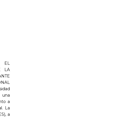
 EL
E LA
ANTE
ONAL
sidad
n una
nto a
l. La
S), a