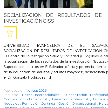
SOCIALIZACIÓN DE RESULTADOS DE
INVESTIGACIÓN CISS
06
JUL
UNIVERSIDAD EVANGÉLICA DE EL SALVAD
SOCIALIZACIÓN DE RESULTADOS DE INVESTIGACIÓN CI
El Centro de Investigación Salud y Sociedad (CISS) llevó a c
la socialización de los resultados de la investigación "Educac
Superior para adultos en El Salvador: oferta y potencial dema
de la educación de adultos y adultos mayores", desarrollada 
el Dr. Gonzalo Rodríguez [...]
Publicado en:
Noticias 2026
Etiquetas:
Becas Internacionales
,
Capacitación Profesion
Cooperación Internacional
,
Desarrollo Profesional
,
Escuela 
Negocios
,
Formación Continua
,
Gestión Organizacional
,
Harv
Business Publishing
,
Internacionalización
,
liderazgo
,
Maestrías