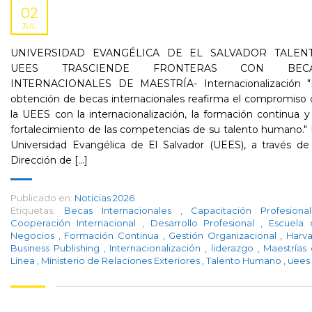
02
JUL
UNIVERSIDAD EVANGÉLICA DE EL SALVADOR TALEN
UEES TRASCIENDE FRONTERAS CON BEC
INTERNACIONALES DE MAESTRÍA- Internacionalización "
obtención de becas internacionales reafirma el compromiso
la UEES con la internacionalización, la formación continua y
fortalecimiento de las competencias de su talento humano."
Universidad Evangélica de El Salvador (UEES), a través de
Dirección de [...]
Publicado en:
Noticias 2026
Etiquetas:
Becas Internacionales
,
Capacitación Profesion
Cooperación Internacional
,
Desarrollo Profesional
,
Escuela 
Negocios
,
Formación Continua
,
Gestión Organizacional
,
Harv
Business Publishing
,
Internacionalización
,
liderazgo
,
Maestrías
Línea
,
Ministerio de Relaciones Exteriores
,
Talento Humano
,
uees