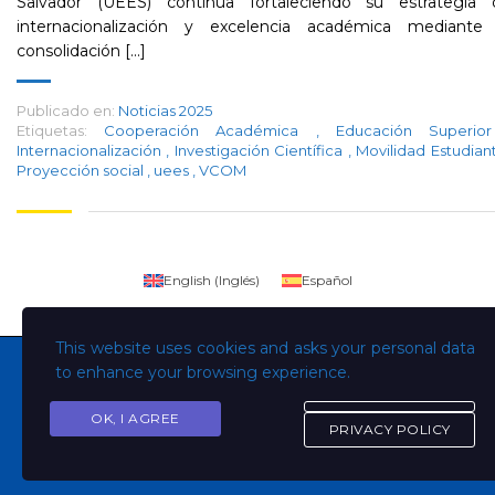
Salvador (UEES) continúa fortaleciendo su estrategia 
internacionalización y excelencia académica mediante 
consolidación [...]
Publicado en:
Noticias 2025
Etiquetas:
Cooperación Académica
,
Educación Superi
Internacionalización
,
Investigación Científica
,
Movilidad Estudiant
Proyección social
,
uees
,
VCOM
English
(
Inglés
)
Español
This website uses cookies and asks your personal data
to enhance your browsing experience.
OK, I AGREE
Copyright © Todos los derechos son de la Universidad
PRIVACY POLICY
Evangélica de El Salvador