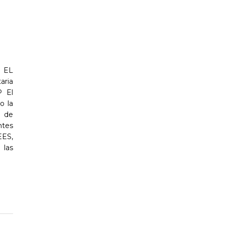
 EL
aria
P El
o la
a de
ntes
EES,
 las