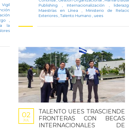
Continua
,
Gestión Organizacional
,
Harvard Busi
Vigil
Publishing
,
Internacionalización
,
lidera
inción
Maestrías en Línea
,
Ministerio de Relaci
ación
Exteriores
,
Talento Humano
,
uees
azgo
,
 a la
lores
TALENTO UEES TRASCIENDE
02
FRONTERAS CON BECAS
JUL
INTERNACIONALES DE