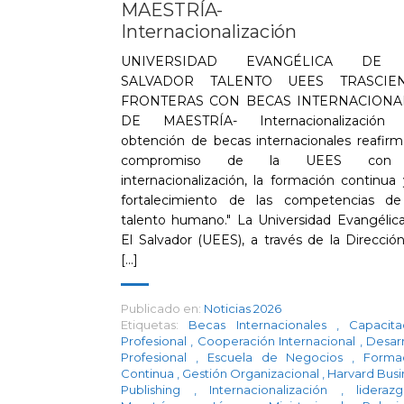
MAESTRÍA-
Internacionalización
UNIVERSIDAD EVANGÉLICA DE
SALVADOR TALENTO UEES TRASCIE
FRONTERAS CON BECAS INTERNACIONA
DE MAESTRÍA- Internacionalización 
obtención de becas internacionales reafirm
compromiso de la UEES con
internacionalización, la formación continua 
fortalecimiento de las competencias d
talento humano." La Universidad Evangélic
El Salvador (UEES), a través de la Direcció
[...]
Publicado en:
Noticias 2026
Etiquetas:
Becas Internacionales
,
Capacita
Profesional
,
Cooperación Internacional
,
Desarr
Profesional
,
Escuela de Negocios
,
Forma
Continua
,
Gestión Organizacional
,
Harvard Busi
Publishing
,
Internacionalización
,
lidera