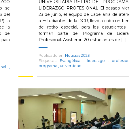
AZGO
UNIVERSITARIA RETIRO DEL PROGRAMA
o se
LIDERAZGO PROFESIONAL El pasado vier
3 del
23 de junio, el equipo de Capellanía de aten
LP) a
a Estudiantes de la DCU, llevó a cabo un ti
de la
de retiro especial, para los estudiantes
s de
forman parte del Programa de Lidera
 para
Profesional. Asistieron 20 estudiantes de [...]
Publicado en:
Noticias 2023
Etiquetas:
Evangélica
,
liderazgo
,
profesi
programa
,
universidad
ional
,