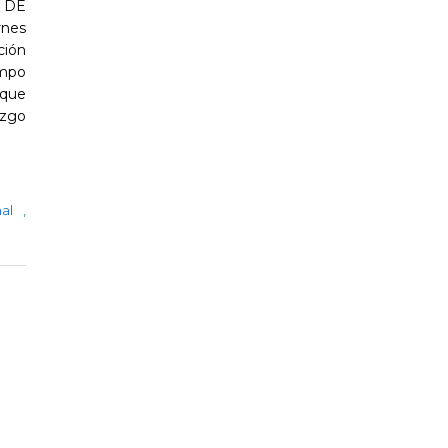
 DE
nes
ción
empo
 que
zgo
onal
,