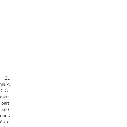
 EL
ANÍA
e CRU
estra
para
a una
mpus
pósito