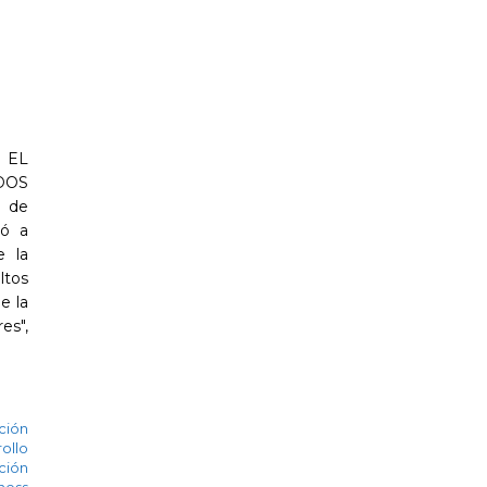
 EL
DOS
 de
vó a
e la
ltos
e la
es",
ción
ollo
ción