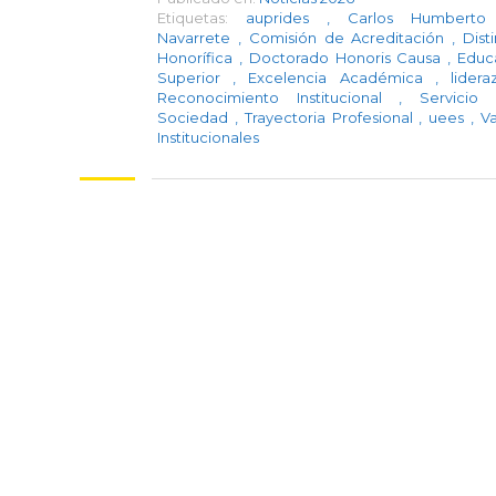
Etiquetas:
auprides
,
Carlos Humberto 
Navarrete
,
Comisión de Acreditación
,
Dist
Honorífica
,
Doctorado Honoris Causa
,
Educ
Superior
,
Excelencia Académica
,
lider
Reconocimiento Institucional
,
Servicio
Sociedad
,
Trayectoria Profesional
,
uees
,
Va
Institucionales