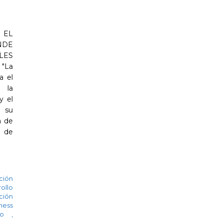
 EL
NDE
LES
"La
a el
 la
y el
e su
a de
n de
ción
ollo
ción
ness
zgo
,