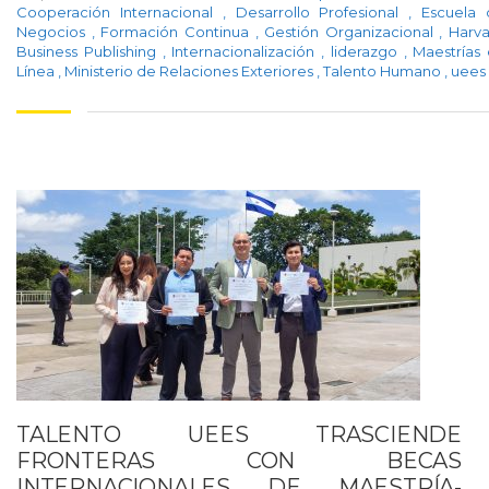
Cooperación Internacional
,
Desarrollo Profesional
,
Escuela 
Negocios
,
Formación Continua
,
Gestión Organizacional
,
Harv
Business Publishing
,
Internacionalización
,
liderazgo
,
Maestrías
Línea
,
Ministerio de Relaciones Exteriores
,
Talento Humano
,
uees
TALENTO UEES TRASCIENDE
FRONTERAS CON BECAS
INTERNACIONALES DE MAESTRÍA-