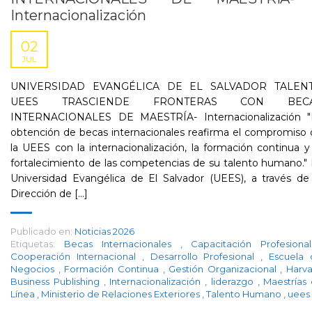
Internacionalización
02
JUL
UNIVERSIDAD EVANGÉLICA DE EL SALVADOR TALEN
UEES TRASCIENDE FRONTERAS CON BEC
INTERNACIONALES DE MAESTRÍA- Internacionalización "
obtención de becas internacionales reafirma el compromiso
la UEES con la internacionalización, la formación continua y
fortalecimiento de las competencias de su talento humano."
Universidad Evangélica de El Salvador (UEES), a través de
Dirección de [...]
Publicado en:
Noticias 2026
Etiquetas:
Becas Internacionales
,
Capacitación Profesion
Cooperación Internacional
,
Desarrollo Profesional
,
Escuela 
Negocios
,
Formación Continua
,
Gestión Organizacional
,
Harv
Business Publishing
,
Internacionalización
,
liderazgo
,
Maestrías
Línea
,
Ministerio de Relaciones Exteriores
,
Talento Humano
,
uees