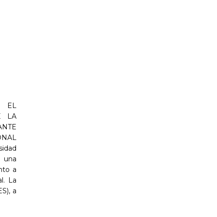
 EL
E LA
ANTE
ONAL
sidad
n una
nto a
l. La
S), a