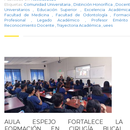
Etiquetas:
Comunidad Universitaria
,
Distinción Honorífica
,
Docent
Universitarios
,
Educación Superior
,
Excelencia Académi
Facultad de Medicina
,
Facultad de Odontología
,
Formaci
Profesional
,
Legado Académico
,
Profesor Eméri
Reconocimiento Docente
,
Trayectoria Académica
,
uees
AULA ESPEJO FORTALECE LA
FORMACIÓN EN CIRUGÍA BUCAL