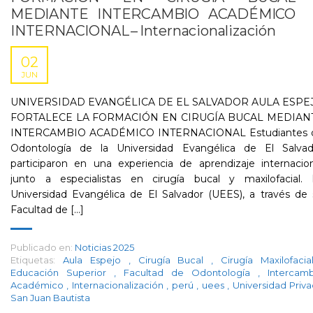
MEDIANTE INTERCAMBIO ACADÉMICO
INTERNACIONAL – Internacionalización
02
JUN
UNIVERSIDAD EVANGÉLICA DE EL SALVADOR AULA ESPE
FORTALECE LA FORMACIÓN EN CIRUGÍA BUCAL MEDIAN
INTERCAMBIO ACADÉMICO INTERNACIONAL Estudiantes 
Odontología de la Universidad Evangélica de El Salvad
participaron en una experiencia de aprendizaje internacio
junto a especialistas en cirugía bucal y maxilofacial. 
Universidad Evangélica de El Salvador (UEES), a través de
Facultad de [...]
Publicado en:
Noticias 2025
Etiquetas:
Aula Espejo
,
Cirugía Bucal
,
Cirugía Maxilofaci
Educación Superior
,
Facultad de Odontología
,
Intercam
Académico
,
Internacionalización
,
perú
,
uees
,
Universidad Priv
San Juan Bautista