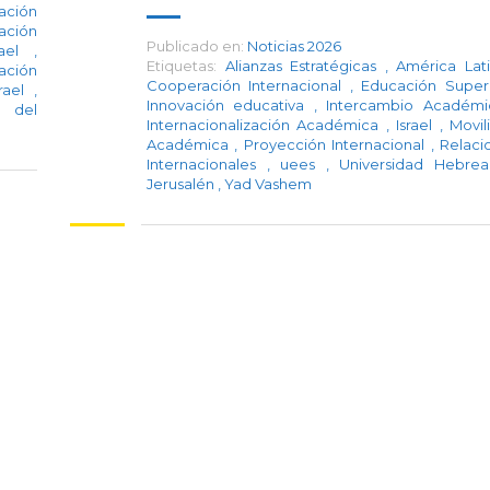
ación
ación
Publicado en:
Noticias 2026
rael
,
Etiquetas:
Alianzas Estratégicas
,
América Lat
zación
Cooperación Internacional
,
Educación Super
srael
,
Innovación educativa
,
Intercambio Académ
n del
Internacionalización Académica
,
Israel
,
Movil
Académica
,
Proyección Internacional
,
Relaci
Internacionales
,
uees
,
Universidad Hebre
Jerusalén
,
Yad Vashem