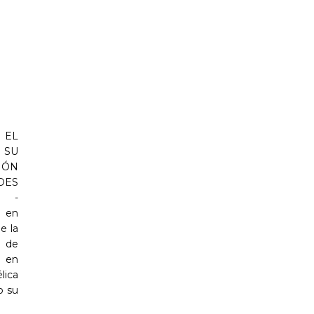
 EL
SU
IÓN
ES
 -
a en
e la
 de
n en
lica
o su