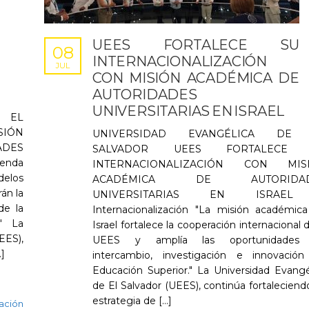
UEES FORTALECE SU
08
INTERNACIONALIZACIÓN
JUL
CON MISIÓN ACADÉMICA DE
AUTORIDADES
UNIVERSITARIAS EN ISRAEL
 EL
SIÓN
UNIVERSIDAD EVANGÉLICA DE
DES
SALVADOR UEES FORTALECE 
enda
INTERNACIONALIZACIÓN CON MIS
delos
ACADÉMICA DE AUTORIDAD
án la
UNIVERSITARIAS EN ISRAEL
de la
Internacionalización "La misión académic
." La
Israel fortalece la cooperación internacional d
EES),
UEES y amplía las oportunidades
.]
intercambio, investigación e innovació
Educación Superior." La Universidad Evangé
de El Salvador (UEES), continúa fortaleciend
estrategia de [...]
ación