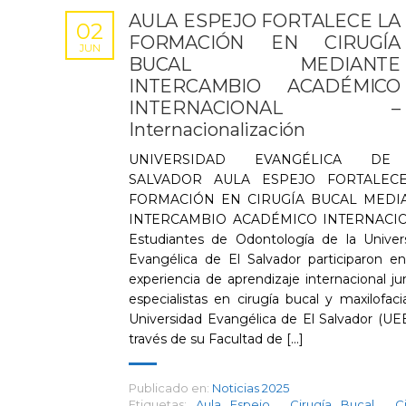
AULA ESPEJO FORTALECE LA
02
FORMACIÓN EN CIRUGÍA
JUN
BUCAL MEDIANTE
INTERCAMBIO ACADÉMICO
INTERNACIONAL –
Internacionalización
UNIVERSIDAD EVANGÉLICA DE
SALVADOR AULA ESPEJO FORTALEC
FORMACIÓN EN CIRUGÍA BUCAL MEDI
INTERCAMBIO ACADÉMICO INTERNACI
Estudiantes de Odontología de la Univer
Evangélica de El Salvador participaron e
experiencia de aprendizaje internacional ju
especialistas en cirugía bucal y maxilofacia
Universidad Evangélica de El Salvador (UEE
través de su Facultad de [...]
Publicado en:
Noticias 2025
Etiquetas:
Aula Espejo
,
Cirugía Bucal
,
C