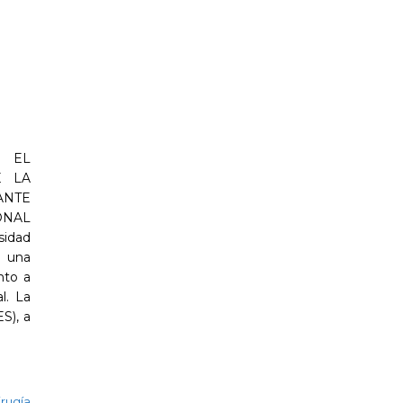
 EL
E LA
ANTE
ONAL
sidad
n una
nto a
l. La
S), a
irugía