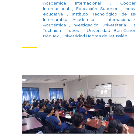
Académica Internacional
,
Cooper
Internacional
,
Educación Superior
,
Innov
educativa
,
Instituto Tecnológico de Is
Intercambio Académico
,
Internacionali
Académica
,
Investigación Universitaria
,
I
Technion
,
uees
,
Universidad Ben-Gurio
Néguev
,
Universidad Hebrea de Jerusalén