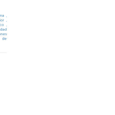
ina
,
ior
,
ico
,
idad
ones
a de