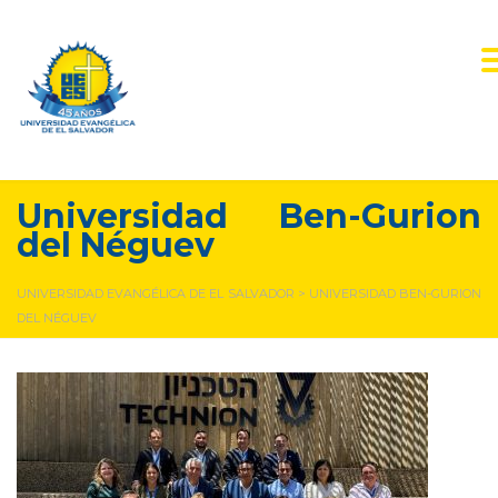
Universidad Ben-Gurion
del Néguev
UNIVERSIDAD EVANGÉLICA DE EL SALVADOR
>
UNIVERSIDAD BEN-GURION
DEL NÉGUEV