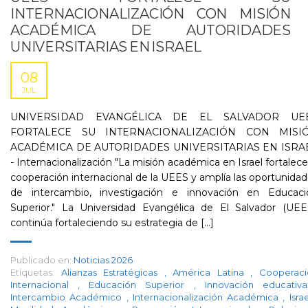
INTERNACIONALIZACIÓN CON MISIÓN
ACADÉMICA DE AUTORIDADES
UNIVERSITARIAS EN ISRAEL
08
JUL
UNIVERSIDAD EVANGÉLICA DE EL SALVADOR UE
FORTALECE SU INTERNACIONALIZACIÓN CON MISI
ACADÉMICA DE AUTORIDADES UNIVERSITARIAS EN ISRA
- Internacionalización "La misión académica en Israel fortalece
cooperación internacional de la UEES y amplía las oportunida
de intercambio, investigación e innovación en Educaci
Superior." La Universidad Evangélica de El Salvador (UEES
continúa fortaleciendo su estrategia de [...]
Publicado en:
Noticias 2026
Etiquetas:
Alianzas Estratégicas
,
América Latina
,
Cooperaci
Internacional
,
Educación Superior
,
Innovación educati
Intercambio Académico
,
Internacionalización Académica
,
Isra