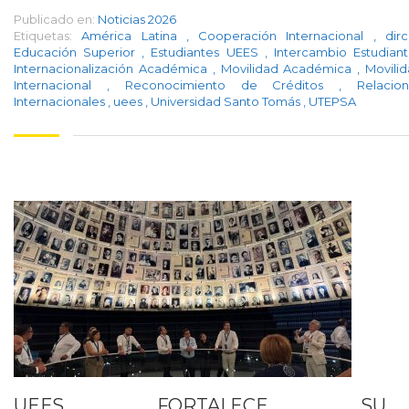
Publicado en:
Noticias 2026
Etiquetas:
América Latina
,
Cooperación Internacional
,
dir
Educación Superior
,
Estudiantes UEES
,
Intercambio Estudiant
Internacionalización Académica
,
Movilidad Académica
,
Movili
Internacional
,
Reconocimiento de Créditos
,
Relacio
Internacionales
,
uees
,
Universidad Santo Tomás
,
UTEPSA
UEES FORTALECE SU