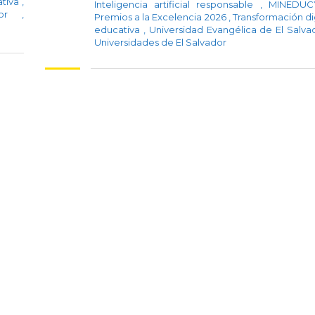
ativa
,
Inteligencia artificial responsable
,
MINEDU
ador
,
Premios a la Excelencia 2026
,
Transformación di
educativa
,
Universidad Evangélica de El Salv
Universidades de El Salvador