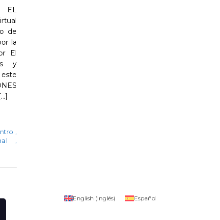
 EL
rtual
do de
or la
or El
es y
 este
 DNES
..]
ntro
,
onal
,
English
(
Inglés
)
Español