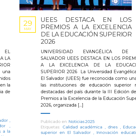
UEES DESTACA EN LOS
29
PREMIOS A LA EXCELENCIA
MAY
DE LA EDUCACIÓN SUPERIOR
2026
 EL
UNIVERSIDAD EVANGÉLICA DE
A LA
SALVADOR UEES DESTACA EN LOS PREM
RIOR
A LA EXCELENCIA DE LA EDUCAC
ó una
SUPERIOR 2026 La Universidad Evangélic
nidos
El Salvador (UEES) fue reconocida como un
en la
las instituciones de educación superior
ia de
destacadas del país durante la III Edición de
Premios a la Excelencia de la Educación Supe
2026, organizada [...]
vador
,
Publicado en:
Noticias 2025
ador
,
Etiquetas:
Calidad académica
,
dnes
,
Educa
 a la
superior en El Salvador
,
Innovación educa