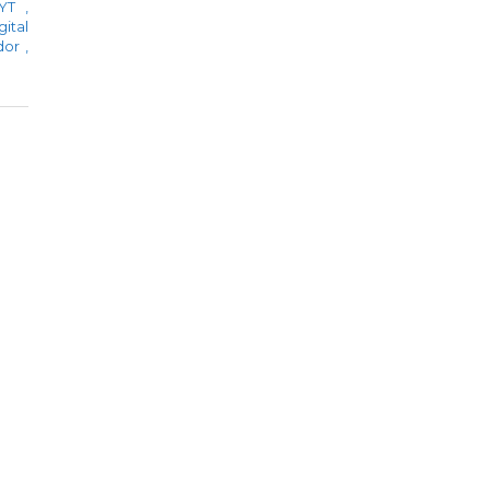
CYT
,
gital
ador
,