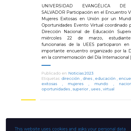
UNIVERSIDAD EVANGÉLICA DE
SALVADOR Participación en el Encuentro Vi
Mujeres Exitosas en Unión por un Mun
Oportunidades Evento Virtual coordinado p
Dirección Nacional de Educación Superi
miércoles 22 de marzo, estudiant
funcionarias de la UEES participaron en
importante encuentro organizado por la
en la conmemoración del Día Internacional [.
Publicado en:
Noticias 2023
Etiquetas:
dirección
,
dnes
,
educación
,
encue
exitosas
,
mujeres
,
mundo
,
naci
oportunidades
,
superior
,
uees
,
virtual
This website uses cookies and asks your personal data