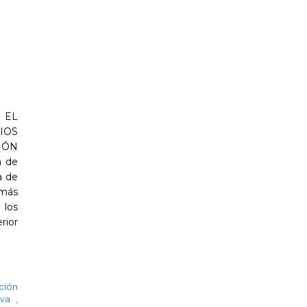
 EL
IOS
IÓN
a de
a de
 más
 los
rior
ción
tiva
,