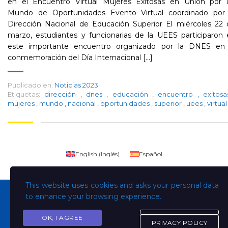
en el Encuentro Virtual Mujeres Exitosas en Unión por 
Mundo de Oportunidades Evento Virtual coordinado por 
Dirección Nacional de Educación Superior El miércoles 22 
marzo, estudiantes y funcionarias de la UEES participaron
este importante encuentro organizado por la DNES en 
conmemoración del Día Internacional [...]
Publicado en:
Noticias 2023
Etiquetas:
dirección
,
dnes
,
educación
,
encuentro
,
exitos
mujeres
,
mundo
,
nacional
,
oportunidades
,
superior
,
uees
,
virtual
English
(
Inglés
)
Español
This website uses cookies and asks your personal data
to enhance your browsing experience.
OK, I AGREE
Copyright © Todos los derechos son de la Universidad
PRIVACY POLICY