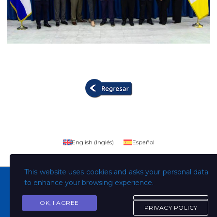
English
(
Inglés
)
Español
This website uses cookies and asks your personal data
to enhance your browsing experience.
OK, I AGREE
Copyright © Todos los derechos son de la Universidad
PRIVACY POLICY