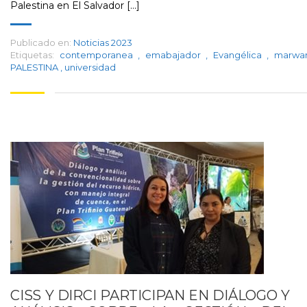
Palestina en El Salvador [...]
Publicado en:
Noticias 2023
Etiquetas:
contemporanea
,
emabajador
,
Evangélica
,
marw
PALESTINA
,
universidad
CISS Y DIRCI PARTICIPAN EN DIÁLOGO Y