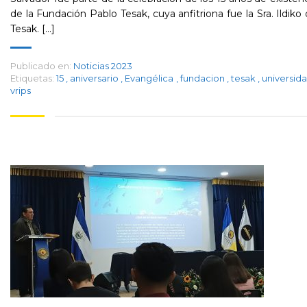
de la Fundación Pablo Tesak, cuya anfitriona fue la Sra. Ildiko
Tesak. [...]
Publicado en:
Noticias 2023
Etiquetas:
15
,
aniversario
,
Evangélica
,
fundacion
,
tesak
,
universid
vrips