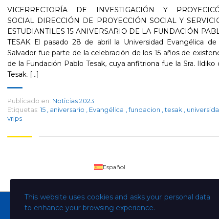
VICERRECTORÍA DE INVESTIGACIÓN Y PROYECIC
SOCIAL DIRECCIÓN DE PROYECCIÓN SOCIAL Y SERVICI
ESTUDIANTILES 15 ANIVERSARIO DE LA FUNDACIÓN PAB
TESAK El pasado 28 de abril la Universidad Evangélica de 
Salvador fue parte de la celebración de los 15 años de existen
de la Fundación Pablo Tesak, cuya anfitriona fue la Sra. Ildiko
Tesak. [...]
Publicado en:
Noticias 2023
Etiquetas:
15
,
aniversario
,
Evangélica
,
fundacion
,
tesak
,
universid
vrips
Español
This website uses cookies and asks your personal data
to enhance your browsing experience.