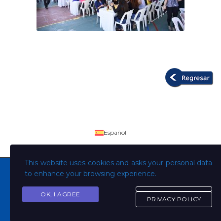
Español
This website uses cookies and asks your personal data
to enhance your browsing experience.
OK, I AGREE
Copyright © Todos los derechos son de la Universidad
PRIVACY POLICY
Evangélica de El Salvador