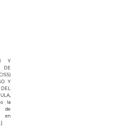
ÓN Y
 DE
ISS)
GO Y
DEL
ULA,
o la
o de
) en
.]