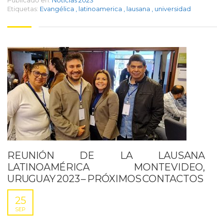
Publicado en:
Noticias 2023
Etiquetas:
Evangélica
,
latinoamerica
,
lausana
,
universidad
REUNIÓN DE LA LAUSANA
LATINOAMÉRICA MONTEVIDEO,
URUGUAY 2023 – PRÓXIMOS CONTACTOS
25
SEP