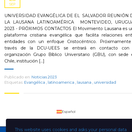
SEP
UNIVERSIDAD EVANGÉLICA DE EL SALVADOR REUNIÓN 
LA LAUSANA LATINOAMÉRICA MONTEVIDEO, URUGU
2023 - PRÓXIMOS CONTACTOS El Movimiento Lausana es u
plataforma cristiana evangélica que facilita relaciones en
entidades con un enfoque Cristocéntrico. Próximamente
través de la DCU-UEES se entrará en contacto con 
organización Grupo Bíblico Universitario (GBU), con sede 
Chile, institución [...]
Publicado en:
Noticias 2023
Etiquetas:
Evangélica
,
latinoamerica
,
lausana
,
universidad
Español
This website uses cookies and asks your personal data