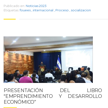
Publicado en:
Noticias 2023
Etiquetas:
fouees
,
internacional
,
Proceso
,
socializacion
PRESENTACIÓN DEL LIBRO
“EMPRENDIMIENTO Y DESARROLLO
ECONÓMICO”