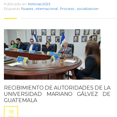
Publicado en:
Noticias 2023
Etiquetas:
fouees
,
internacional
,
Proceso
,
socializacion
RECIBIMIENTO DE AUTORIDADES DE LA
UNIVERSIDAD MARIANO GÁLVEZ DE
GUATEMALA
19
ABR