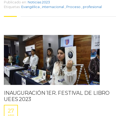
Publicado en:
Noticias 2023
Etiquetas:
Evangélica
,
internacional
,
Proceso
,
profesional
INAUGURACIÓN 1ER. FESTIVAL DE LIBRO
UEES 2023
27
ABR