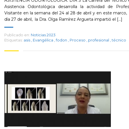
ASISTENCIA ODONTOLÓGICA. DÍA 3 La Carrera del Técnico 
Asistencia Odontológica desarrolla la actividad de Profes
Visitante en la semana del 24 al 28 de abril y en este marco,
día 27 de abril, la Dra. Olga Ramírez Argueta impartió el [...]
Publicado en:
Noticias 2023
Etiquetas:
asis
,
Evangélica
,
fodon
,
Proceso
,
profesional
,
técnico