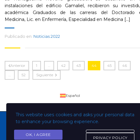
instalaciones del edificio Gamaliel, recibieron su investid
académica Graduados de las carreras del Doctorado 
Medicina, Lic. en Enfermería, Especialidad en Medicina [...]
Publicado en:
Noticias 2022
Anterior
1
…
42
43
44
45
46
…
52
Siguiente
Español
This website uses cookies and asks your personal data
to enhance your browsing experience.
OK, I AGREE
Copyright © Todos los derechos son de la Universidad
PRIVACY POLICY