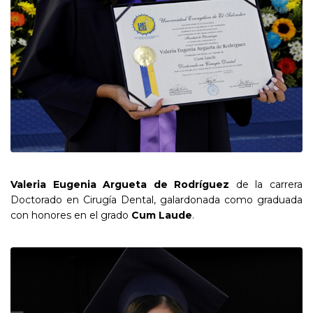
Valeria Eugenia Argueta de Rodríguez
de la carrera
Doctorado en Cirugía Dental, galardonada como graduada
con honores en el grado
Cum Laude
.