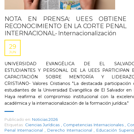
NOTA EN PRENSA: UEES OBTIENE
RECONOCIMIENTO EN LA CORTE PENAL
INTERNACIONAL- Internacionalización
29
JUN
UNIVERSIDAD EVANGÉLICA DE EL SALVAD
ESTUDIANTES Y PERSONAL DE LA UEES PARTICIPAN 
CAPACITACIÓN SOBRE MENTORÍA Y LIDERAZ
CRISTIANO- Valores Cristianos "La destacada participación
estudiantes de la Universidad Evangélica de El Salvador en
Haya reafirma el compromiso institucional con la excelenc
académica y la internacionalización de la formación jurídica."
Publicado en:
Noticias 2026
Etiquetas:
Ciencias Jurídicas
,
Competencias Internacionales
,
Cor
Penal Internacional
,
Derecho Internacional
,
Educación Superi