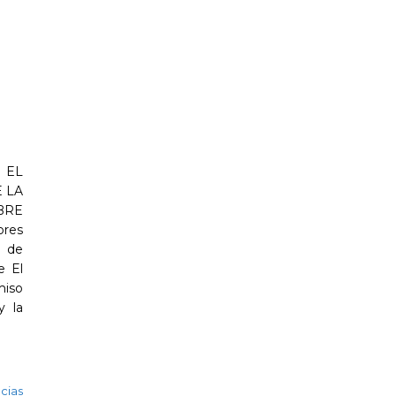
 EL
 LA
BRE
res
n de
e El
miso
y la
cias