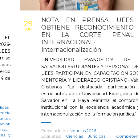
NOTA EN PRENSA: UEES
29
OBTIENE RECONOCIMIENTO
JUN
EN LA CORTE PENAL
 EL
INTERNACIONAL-
026-
Internacionalización
 UEES
omiso
UNIVERSIDAD EVANGÉLICA DE
rados
SALVADOR ESTUDIANTES Y PERSONAL DE
ercio
UEES PARTICIPAN EN CAPACITACIÓN SO
 4 de
MENTORÍA Y LIDERAZGO CRISTIANO- Valo
Cristianos "La destacada participació
estudiantes de la Universidad Evangélica d
Salvador en La Haya reafirma el compro
institucional con la excelencia académica 
dicas
,
encia
internacionalización de la formación jurídica."
antes
ración
émica
,
Publicado en:
Noticias 2026
nes y
Etiquetas:
Ciencias Jurídicas
,
Competen