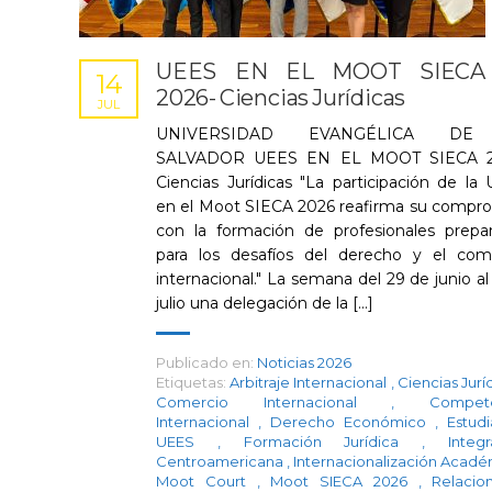
UEES EN EL MOOT SIECA
14
2026- Ciencias Jurídicas
JUL
UNIVERSIDAD EVANGÉLICA DE
SALVADOR UEES EN EL MOOT SIECA 2
Ciencias Jurídicas "La participación de la
en el Moot SIECA 2026 reafirma su compr
con la formación de profesionales prepa
para los desafíos del derecho y el com
internacional." La semana del 29 de junio al
julio una delegación de la [...]
Publicado en:
Noticias 2026
Etiquetas:
Arbitraje Internacional
,
Ciencias Jurí
Comercio Internacional
,
Compet
Internacional
,
Derecho Económico
,
Estudi
UEES
,
Formación Jurídica
,
Integ
Centroamericana
,
Internacionalización Acad
Moot Court
,
Moot SIECA 2026
,
Relacio