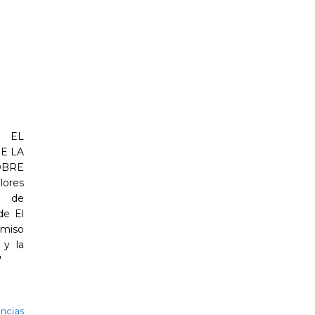
 EL
E LA
OBRE
ores
ón de
de El
omiso
 y la
"
ncias