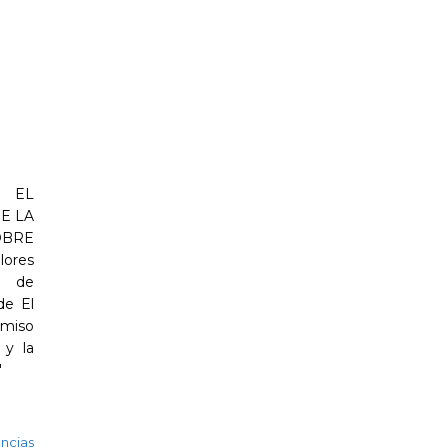
 EL
E LA
OBRE
ores
ón de
de El
omiso
 y la
"
ncias