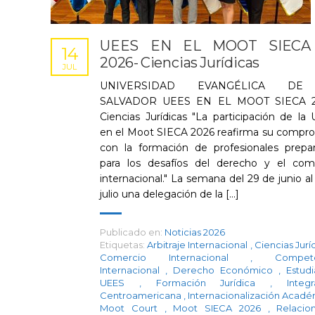
UEES EN EL MOOT SIECA
14
2026- Ciencias Jurídicas
JUL
UNIVERSIDAD EVANGÉLICA DE
SALVADOR UEES EN EL MOOT SIECA 2
Ciencias Jurídicas "La participación de la
en el Moot SIECA 2026 reafirma su compr
con la formación de profesionales prepa
para los desafíos del derecho y el com
internacional." La semana del 29 de junio al
julio una delegación de la [...]
Publicado en:
Noticias 2026
Etiquetas:
Arbitraje Internacional
,
Ciencias Jurí
Comercio Internacional
,
Compet
Internacional
,
Derecho Económico
,
Estudi
UEES
,
Formación Jurídica
,
Integ
Centroamericana
,
Internacionalización Acad
Moot Court
,
Moot SIECA 2026
,
Relacio