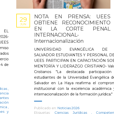
NOTA EN PRENSA: UEES
29
OBTIENE RECONOCIMIENTO
JUN
EN LA CORTE PENAL
 EL
INTERNACIONAL-
026-
Internacionalización
 UEES
omiso
UNIVERSIDAD EVANGÉLICA DE
rados
SALVADOR ESTUDIANTES Y PERSONAL DE
ercio
UEES PARTICIPAN EN CAPACITACIÓN SO
 4 de
MENTORÍA Y LIDERAZGO CRISTIANO- Valo
Cristianos "La destacada participació
estudiantes de la Universidad Evangélica d
Salvador en La Haya reafirma el compro
institucional con la excelencia académica 
dicas
,
encia
internacionalización de la formación jurídica."
antes
ración
émica
,
Publicado en:
Noticias 2026
nes y
Etiquetas:
Ciencias Jurídicas
,
Competen