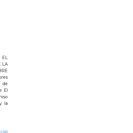
 EL
 LA
BRE
res
n de
e El
miso
y la
cias